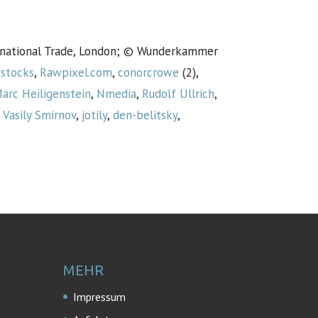
ternational Trade, London; © Wunderkammer
cstocks
,
Rawpixel.com
,
conorcrowe
(2),
arc Heiligenstein
,
Nmedia
,
Rudolf Ullrich
,
,
Vasily Smirnov
,
jotily
,
den-belitsky
,
MEHR
Impressum