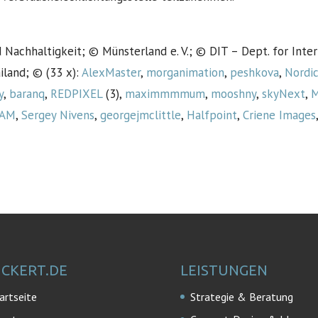
d Nachhaltigkeit; © Münsterland e. V.; © DIT – Dept. for In
iland; © (33 x):
AlexMaster
,
morganimation
,
peshkova
,
Nordi
y
,
baranq
,
REDPIXEL
(3),
maximmmmum
,
mooshny
,
skyNext
,
M
CAM
,
Sergey Nivens
,
georgejmclittle
,
Halfpoint
,
Criene Images
ICKERT.DE
LEISTUNGEN
artseite
Strategie & Beratung