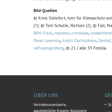
Bild-Quellen
© Kreis Steinfurt, Amt für Klimaschutz un
(7); © Tom Schulte, Nottuln (2); © Fiat, Ma
BRN-Pixel
,
maranso
,
cronislaw
,
sodawhiske
Pavel Losevsky
,
Andrii Zastrozhnov
,
Desha
ralfspangenberg
, ds 21 / alle 33 Fotolia.
ÜBER UNS
DE
Vertriebsorientierte,
St
ganzheitliche Kreativ-Konzepte